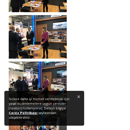
×
Sizlere daha iyi hizmet verebilmek için
yasal düzenlemelere uygun çerezler
(cookies) kullanıyoruz. Detaylı bilgiye
Çerez Politikası
sayfasından
ulaşabilirsiniz.