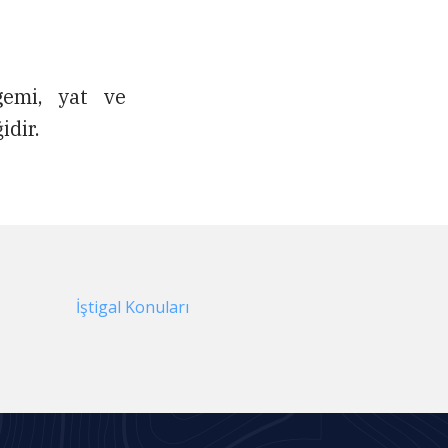
gemi, yat ve
idir.
İştigal Konuları