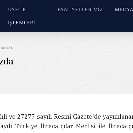
ÜYELIK
FAALIYETLERIMIZ
MEDY
İŞLEMLERI
ARA
UMSAL
zda
ihli ve 27277 sayılı Resmî Gazete'de yayımlana
yılı Türkiye İhracatçılar Meclisi ile İhracatçı