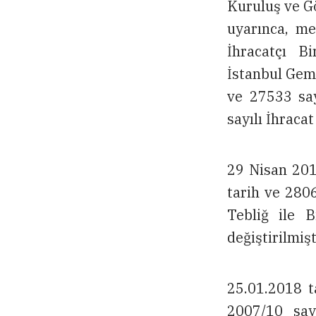
Kuruluş ve G
uyarınca, me
İhracatçı Bi
İstanbul Gemi
ve 27533 say
sayılı İhracat
29 Nisan 2010
tarih ve 280
Tebliğ ile B
değiştirilmişt
25.01.2018 t
2007/10 say