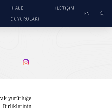
A
İHALE
İLETIŞIM
EN
DUYURULARI
rak yürürlüğe
 Birliklerinin