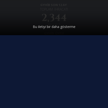
GYHİB SON 12 AY
×
TOPLAM
İHRACATI
Sizlere daha iyi hizmet verebilmek için
yasal düzenlemelere uygun çerezler
2,344
(cookies) kullanıyoruz. Detaylı bilgiye
Çerez Politikası
sayfasından
MİLYAR $
ulaşabilirsiniz.
Bu iletiyi bir daha gösterme
GYHİB
ÜYESİ
İHRACATÇI
SAYISI
1910
FİRMA
AYLIK İHRACAT RAPORLARI
NASIL ÜYE OLUNUR