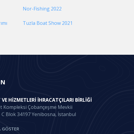
Nor-Fishing 2022
rımı
Tuzla Boat Show 2021
IN
 VE HIZMETLERI İHRACATÇILARI BIRLIĞI
et Kompleksi Çobançeşme Mevkii
. C Blok 34197 Yenibosna, İstanbul
 GÖSTER