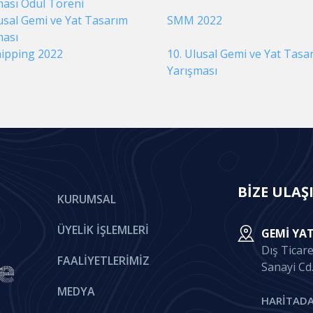
ması Ödül Töreni
usal Gemi ve Yat Tasarım
SMM 2022
ması
ipping 2022
10. Ulusal Gemi ve Yat Tasa
Yarışması
BİZE ULAŞ
KURUMSAL
ÜYELIK İŞLEMLERI
GEMI YAT
Dış Ticar
FAALIYETLERIMIZ
Sanayi Cd
MEDYA
HARİTADA