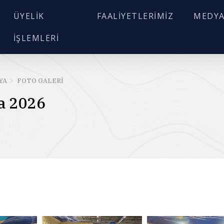
ÜYELIK
FAALIYETLERIMIZ
MEDY
İŞLEMLERI
ARA
YA
FOTO GALERI
a 2026