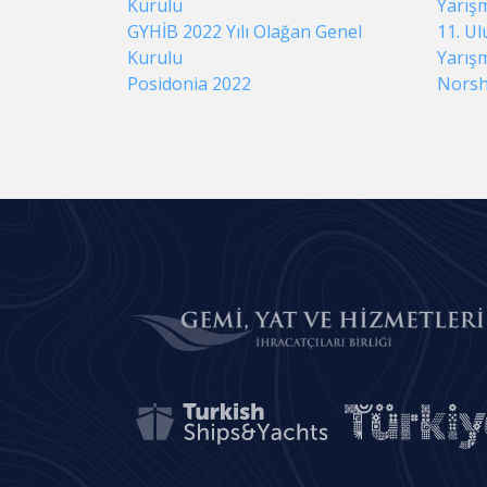
Kurulu
Yarış
GYHİB 2022 Yılı Olağan Genel
11. Ul
Kurulu
Yarış
Posidonia 2022
Norsh