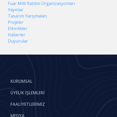
Fuar Milli Katılım Organizasyonları
Yayınlar
Tasarım Yarışmaları
Projeler
Etkinlikler
Haberler
Duyurular
KURUMSAL
ÜYELIK İŞLEMLERI
FAALIYETLERIMIZ
MEDYA