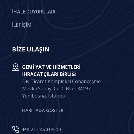
İHALE DUYURULARI
İLETIŞIM
BİZE ULAŞIN
GEMI YAT VE HIZMETLERI
İHRACATÇILARI BIRLIĞI
Dış Ticaret Kompleksi Çobançeşme
Mevkii Sanayi Cd. C Blok 34197
Yenibosna, İstanbul
HARİTADA GÖSTER
+90212 454 05 00