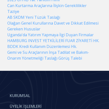
Can Kurtarma Araçlarına İlişkin Gereklilikler
Taziye
AB SKDM Yeni Tüzük Taslağı
Olağan Genel Kurullarına Davet ve Dikkat Edilmesi
Gereken Hususlar
Uganda'da Yatırım Yapmaya İlgi Duyan Firmalar
HAMBURG INVEST YETKİLİLERİ FUAR ZİYARETİ HK.
BDDK Kredi Kullanım Düzenlemesi Hk.
Gemi ve Su Araçlarının İnşa Tadilat ve Bakım-
Onarım Yönetmeliği Taslağı Görüş Talebi
KURUMSAL
ÜYELIK İŞLEMLERI