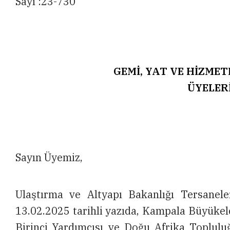
Sayı :23-730
GEMİ, YAT VE HİZMET
ÜYELER
Sayın Üyemiz,
Ulaştırma ve Altyapı Bakanlığı Tersanel
13.02.2025 tarihli yazıda, Kampala Büyüke
Birinci Yardımcısı ve Doğu Afrika Toplul