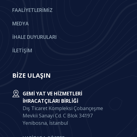
FAALIYETLERIMIZ
MEDYA
İHALE DUYURULARI
İLETIŞIM
BİZE ULAŞIN
GEMI YAT VE HIZMETLERI
İHRACATÇILARI BIRLIĞI
Dış Ticaret Kompleksi Çobançeşme
Mevkii Sanayi Cd. C Blok 34197
Yenibosna, İstanbul