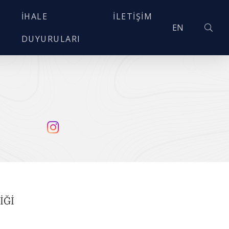
A
İHALE
İLETIŞIM
EN
DUYURULARI
İĞİ