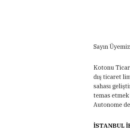
Sayın Üyemiz
Kotonu Ticar
dış ticaret 
sahası gelişt
temas etmek i
Autonome de C
İSTANBUL İ