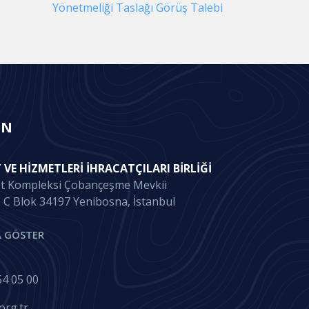
Yönetmeliği Taslağı Görüş Talebi
IN
 VE HIZMETLERI İHRACATÇILARI BIRLIĞI
et Kompleksi Çobançeşme Mevkii
. C Blok 34197 Yenibosna, İstanbul
 GÖSTER
4 05 00
org.tr