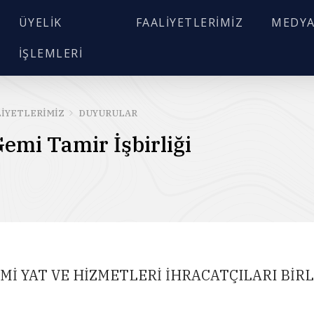
ÜYELIK
FAALIYETLERIMIZ
MEDY
İŞLEMLERI
ARA
LIYETLERIMIZ
DUYURULAR
emi Tamir İşbirliği
Mİ YAT VE HİZMETLERİ İHRACATÇILARI BİRL