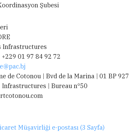
 Koordinasyon Şubesi
leri
DRE
 Infrastructures
: +229 01 97 84 92 72
e@pac.bj
e de Cotonou | Bvd de la Marina | 01 BP 927
 Infrastructures | Bureau n°50
ortcotonou.com
caret Müşavirliği e-postası (3 Sayfa)