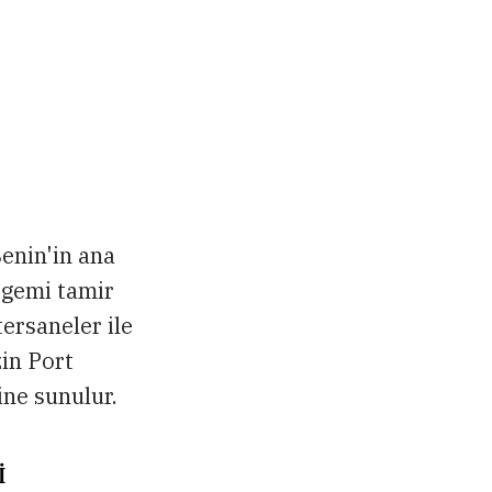
enin'in ana
 gemi tamir
tersaneler ile
zin Port
ine sunulur.
İ