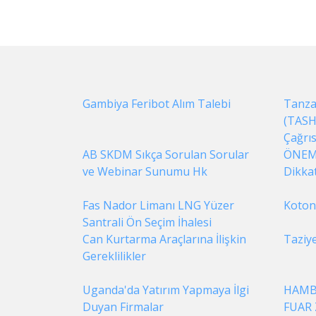
Gambiya Feribot Alım Talebi
Tanzan
(TASH
Çağrıs
AB SKDM Sıkça Sorulan Sorular
ÖNEML
ve Webinar Sunumu Hk
Dikka
Fas Nador Limanı LNG Yüzer
Kotonu
Santrali Ön Seçim İhalesi
Can Kurtarma Araçlarına İlişkin
Taziy
Gereklilikler
Uganda'da Yatırım Yapmaya İlgi
HAMBU
Duyan Firmalar
FUAR 