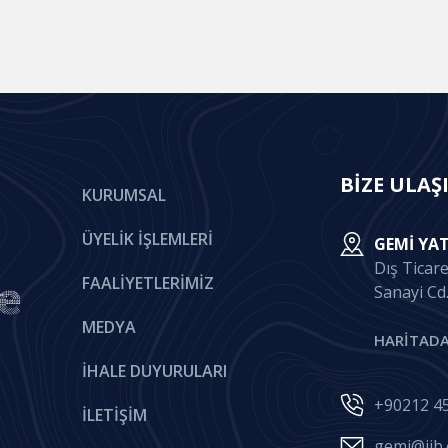
BİZE ULAŞ
KURUMSAL
ÜYELIK İŞLEMLERI
GEMI YAT
Dış Ticar
FAALIYETLERIMIZ
Sanayi Cd
MEDYA
HARİTADA
İHALE DUYURULARI
+90212 45
İLETIŞIM
gemi@iib.