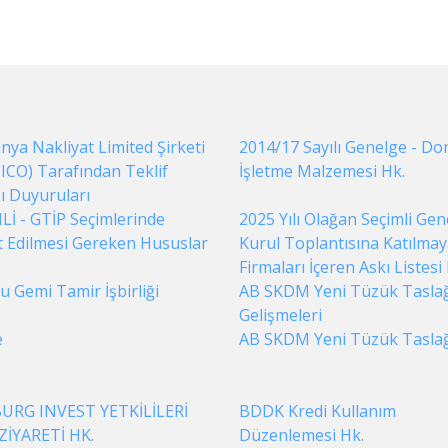
ya Nakliyat Limited Şirketi
2014/17 Sayılı Genelge - Do
ICO) Tarafından Teklif
İşletme Malzemesi Hk.
ı Duyuruları
İ - GTİP Seçimlerinde
2025 Yılı Olağan Seçimli Gen
t Edilmesi Gereken Hususlar
Kurul Toplantısına Katılmay
Firmaları İçeren Askı Listesi
 Gemi Tamir İşbirliği
AB SKDM Yeni Tüzük Taslağ
Gelişmeleri
e
AB SKDM Yeni Tüzük Taslağ
RG INVEST YETKİLİLERİ
BDDK Kredi Kullanım
ZİYARETİ HK.
Düzenlemesi Hk.