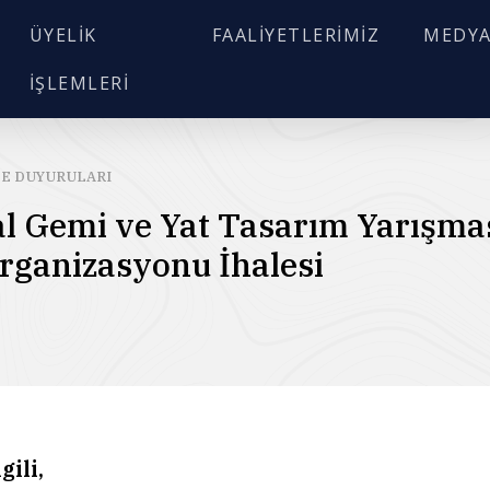
ÜYELIK
FAALIYETLERIMIZ
MEDY
İŞLEMLERI
ARA
LE DUYURULARI
al Gemi ve Yat Tasarım Yarışma
rganizasyonu İhalesi
ili,