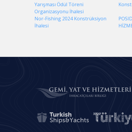
Yarışması Ödül Töreni
Konst
Organizasyonu İhalesi
Nor-Fishing 2024 Konstrüksiyon
POSID
İhalesi
HİZME