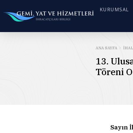
KURUMSAL
ANA SAYFA
İHA
13. Ulus
Töreni O
Sayın İlg