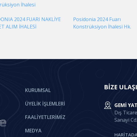
rüksiyon İhalesi
ONIA 2024 FUARI NAKLİYE
Posidonia 2024 Fuarı
T ALIM İHALESİ
Konstrüksiyon İhalesi Hk.
BİZE ULAŞ
KURUMSAL
ÜYELIK İŞLEMLERI
GEMI YAT
Dış Ticar
FAALIYETLERIMIZ
Sanayi Cd
MEDYA
HARİTADA