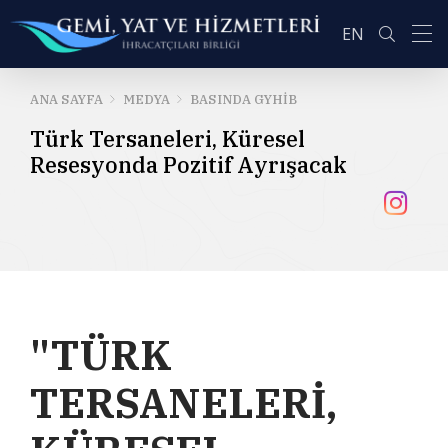
EN
ANA SAYFA
MEDYA
BASINDA GYHİB
Türk Tersaneleri, Küresel
ARA
Resesyonda Pozitif Ayrışacak
"TÜRK
TERSANELERİ,