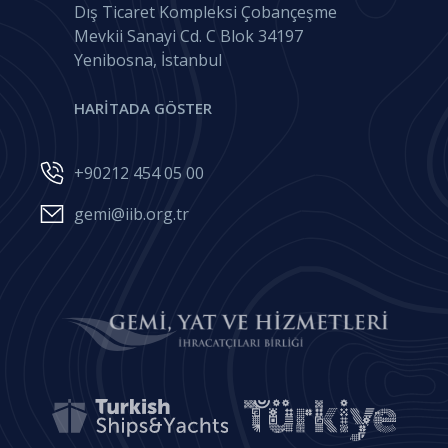
Dış Ticaret Kompleksi Çobançeşme
Mevkii Sanayi Cd. C Blok 34197
Yenibosna, İstanbul
HARİTADA GÖSTER
+90212 454 05 00
gemi@iib.org.tr