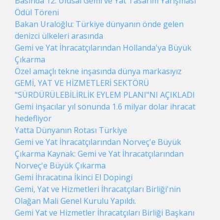
Basında 12. Ulusal Gemi ve Yat Tasarım Yarışması
Ödül Töreni
Bakan Uraloğlu: Türkiye dünyanın önde gelen
denizci ülkeleri arasında
Gemi ve Yat İhracatçılarından Hollanda'ya Büyük
Çıkarma
Özel amaçlı tekne inşasında dünya markasıyız
GEMİ, YAT VE HİZMETLERİ SEKTÖRÜ
"SÜRDÜRÜLEBİLİRLİK EYLEM PLANI"NI AÇIKLADI
Gemi inşacılar yıl sonunda 1.6 milyar dolar ihracat
hedefliyor
Yatta Dünyanın Rotası Türkiye
Gemi ve Yat İhracatçılarından Norveç'e Büyük
Çıkarma Kaynak: Gemi ve Yat İhracatçılarından
Norveç'e Büyük Çıkarma
Gemi İhracatına İkinci El Dopingi
Gemi, Yat ve Hizmetleri İhracatçıları Birliği'nin
Olağan Mali Genel Kurulu Yapıldı.
Gemi Yat ve Hizmetler İhracatçıları Birliği Başkanı