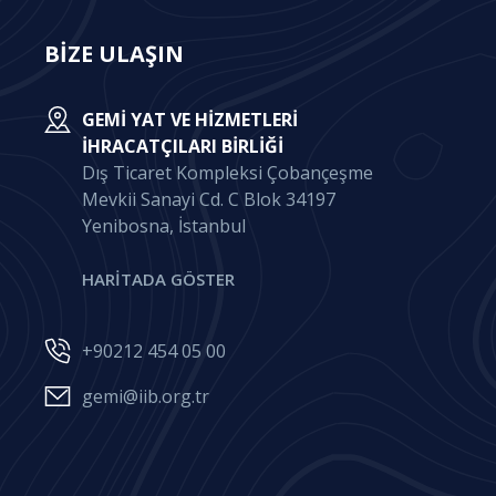
BİZE ULAŞIN
GEMI YAT VE HIZMETLERI
İHRACATÇILARI BIRLIĞI
Dış Ticaret Kompleksi Çobançeşme
Mevkii Sanayi Cd. C Blok 34197
Yenibosna, İstanbul
HARİTADA GÖSTER
+90212 454 05 00
gemi@iib.org.tr