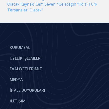
Olacak Kaynak: Cem Seven: "Geleceğin Yıldızı Türk
Tersaneleri Olacak"
KURUMSAL
ÜYELIK İŞLEMLERI
FAALIYETLERIMIZ
MEDYA
İHALE DUYURULARI
İLETIŞIM