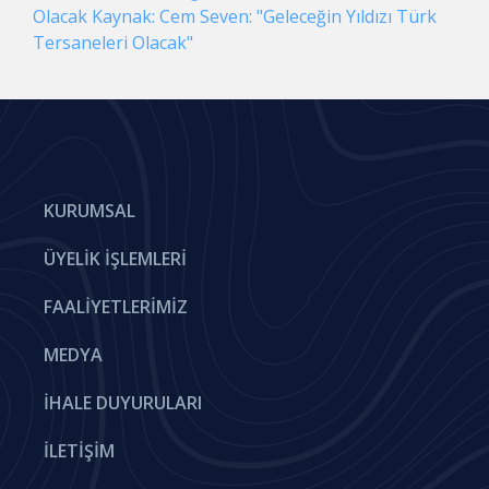
Olacak Kaynak: Cem Seven: "Geleceğin Yıldızı Türk
Tersaneleri Olacak"
KURUMSAL
ÜYELIK İŞLEMLERI
FAALIYETLERIMIZ
MEDYA
İHALE DUYURULARI
İLETIŞIM