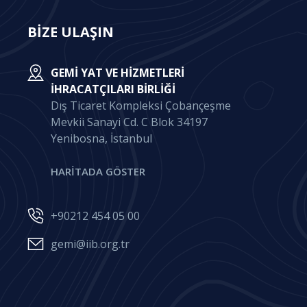
BİZE ULAŞIN
GEMI YAT VE HIZMETLERI
İHRACATÇILARI BIRLIĞI
Dış Ticaret Kompleksi Çobançeşme
Mevkii Sanayi Cd. C Blok 34197
Yenibosna, İstanbul
HARİTADA GÖSTER
+90212 454 05 00
gemi@iib.org.tr