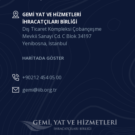
GEMI YAT VE HIZMETLERI
İHRACATÇILARI BIRLIĞI
Dış Ticaret Kompleksi Çobançeşme
Mevkii Sanayi Cd. C Blok 34197
Yenibosna, İstanbul
HARİTADA GÖSTER
+90212 454 05 00
gemi@iib.org.tr